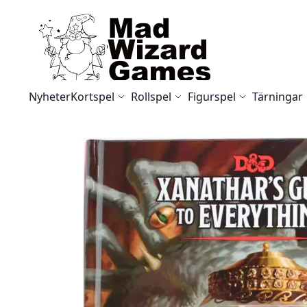
Skip to Content
Nyheter
Kortspel
Rollspel
Figurspel
Tärningar