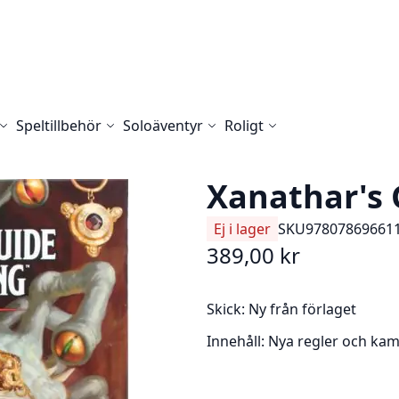
Speltillbehör
Soloäventyr
Roligt
Xanathar's 
Ej i lager
SKU
97807869661
389,00 kr
Skick:
Ny från förlaget
Innehåll:
Nya regler och kam