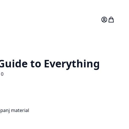
Mitt konto
Varukorg
Guide to Everything
10
panj material