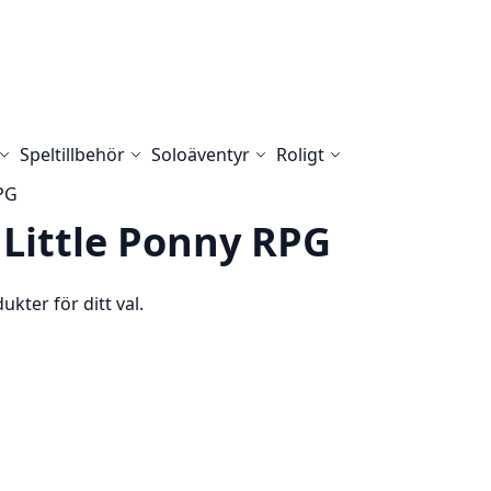
Speltillbehör
Soloäventyr
Roligt
RPG
y Little Ponny RPG
ukter för ditt val.