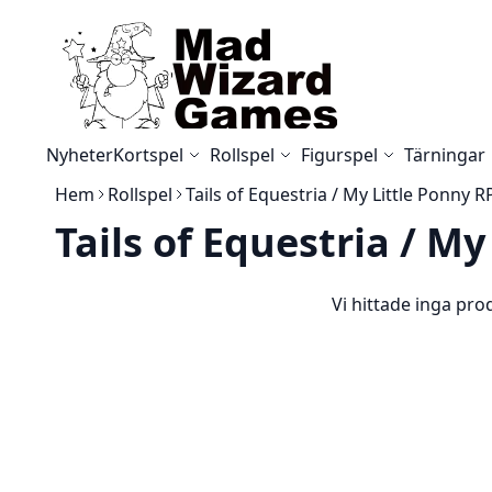
Skip to Content
Nyheter
Kortspel
Rollspel
Figurspel
Tärningar
Hem
Rollspel
Tails of Equestria / My Little Ponny 
Tails of Equestria / M
Vi hittade inga prod