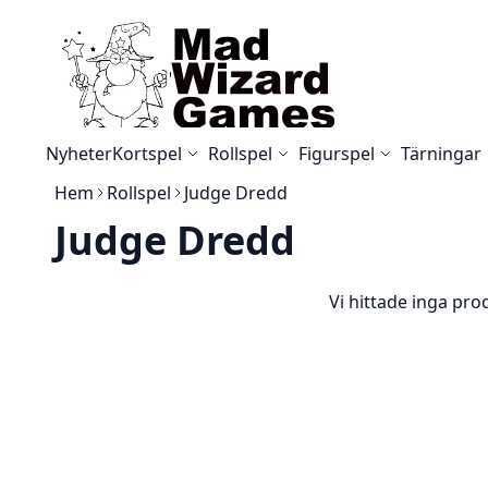
Skip to Content
Nyheter
Kortspel
Rollspel
Figurspel
Tärningar
Hem
Rollspel
Judge Dredd
Judge Dredd
Vi hittade inga prod