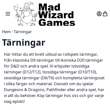
Skip to Content
Toggle Nav
Var
Hem
Tärningar
Tärningar
Här hittar du ett brett utbud av
rollspels tärningar
,
från klassiska
D6 tärningar
till ikoniska
D20 tärningar
för D&D och andra spel. Vi erbjuder
tolvsidiga
tärningar (D12/T12), tiosidiga tärningar (D10/T10),
sexsidiga tärningar (D6/T6)
och kompletta
tärningsset
i olika färger och material. Oavsett om du spelar
Dungeons & Dragons, Pathfinder
eller andra spel, har
vi allt du behöver.
Köp tärningar
hos oss och gör varje
slag episkt!