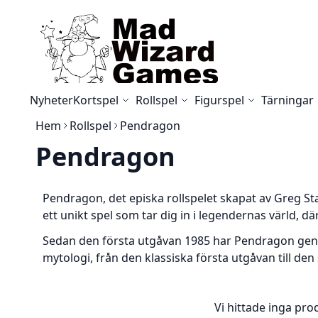
Skip to Content
Nyheter
Kortspel
Rollspel
Figurspel
Tärningar
Hem
Rollspel
Pendragon
Pendragon
Pendragon
, det episka rollspelet skapat av Greg 
ett unikt spel som tar dig in i legendernas värld, dä
Sedan den första utgåvan 1985 har Pendragon genom
mytologi, från den klassiska första utgåvan till d
Vi hittade inga prod