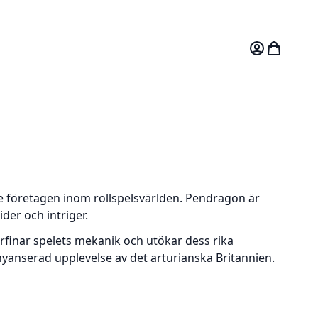
Mitt konto
Varukorg
de företagen inom rollspelsvärlden. Pendragon är
ider och intriger.
finar spelets mekanik och utökar dess rika
nyanserad upplevelse av det arturianska Britannien.