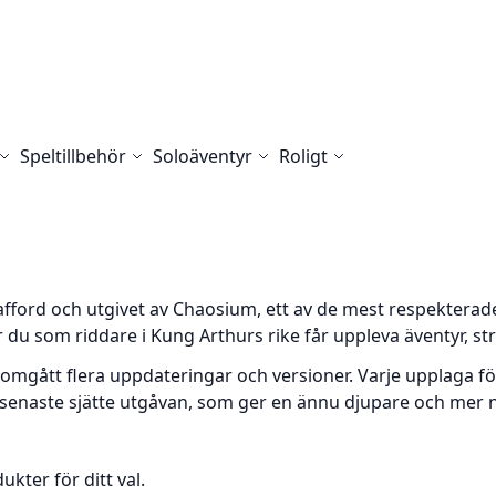
Speltillbehör
Soloäventyr
Roligt
Stafford och utgivet av Chaosium, ett av de mest respektera
r du som riddare i Kung Arthurs rike får uppleva äventyr, str
gått flera uppdateringar och versioner. Varje upplaga för
en senaste sjätte utgåvan, som ger en ännu djupare och mer 
ukter för ditt val.