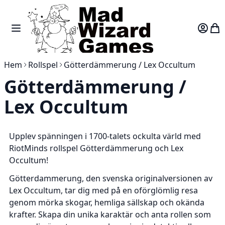
Skip to Content
Toggle Nav
Var
Hem
Rollspel
Götterdämmerung / Lex Occultum
Götterdämmerung /
Lex Occultum
Upplev spänningen i 1700-talets ockulta värld med
RiotMinds rollspel Götterdämmerung och Lex
Occultum!
Götterdammerung
, den svenska originalversionen av
Lex Occultum, tar dig med på en oförglömlig resa
genom mörka skogar, hemliga sällskap och okända
krafter. Skapa din unika karaktär och anta rollen som