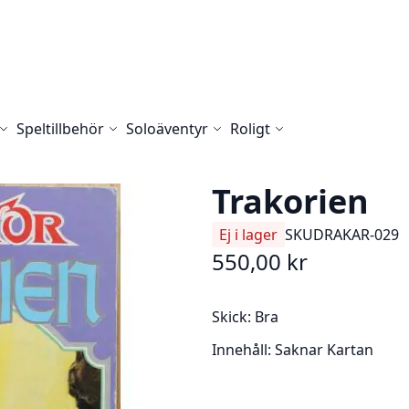
Speltillbehör
Soloäventyr
Roligt
Trakorien
Ej i lager
SKU
DRAKAR-029
550,00 kr
Skick:
Bra
Innehåll:
Saknar Kartan