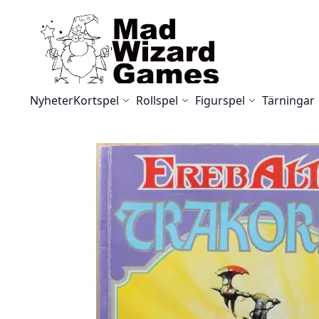
Skip to Content
Nyheter
Kortspel
Rollspel
Figurspel
Tärningar