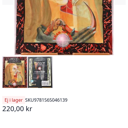
Ej i lager
SKU
9781565046139
220,00 kr