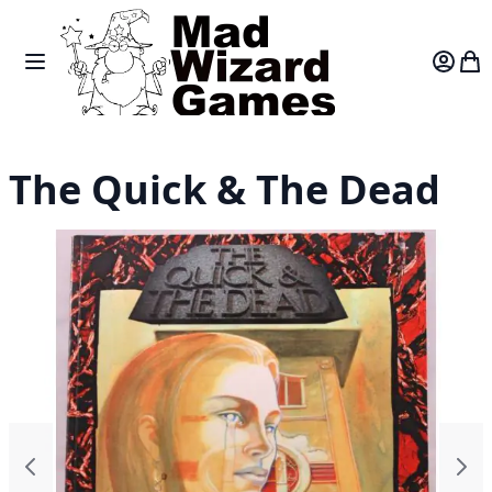
Skip to Content
Toggle Nav
Var
The Quick & The Dead