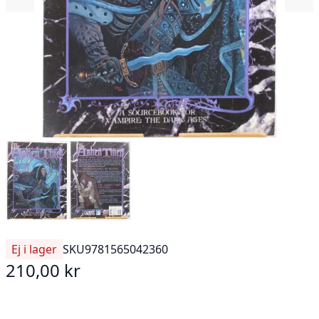
Ej i lager
SKU
9781565042360
210,00 kr