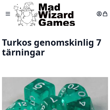
Skip to Content
Toggle Nav
Var
Turkos genomskinlig 7
tärningar