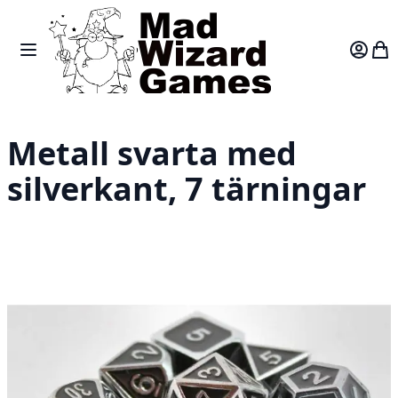
Skip to Content
Toggle Nav
Var
Metall svarta med
silverkant, 7 tärningar