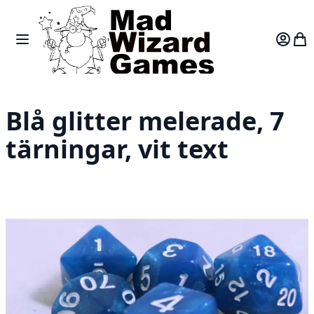
Skip to Content
Toggle Nav
Var
Blå glitter melerade, 7
tärningar, vit text