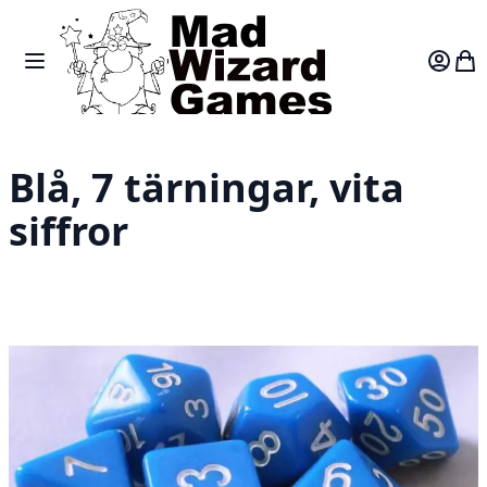
Skip to Content
Toggle Nav
Var
Blå, 7 tärningar, vita
siffror