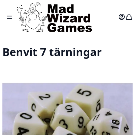
Skip to Content
Toggle Nav
Var
Benvit 7 tärningar