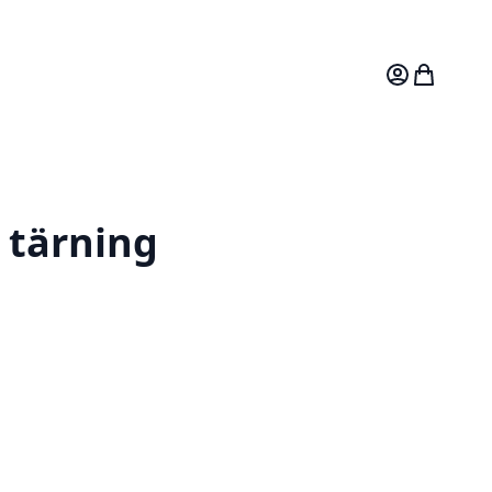
Mitt konto
Varukorg
 tärning