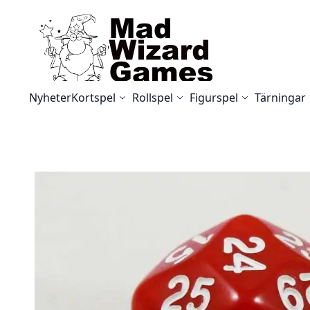
Skip to Content
Nyheter
Kortspel
Rollspel
Figurspel
Tärningar