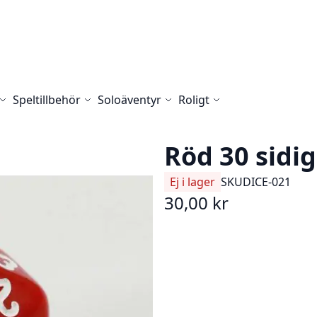
Speltillbehör
Soloäventyr
Roligt
Röd 30 sidig
Ej i lager
SKU
DICE-021
30,00 kr