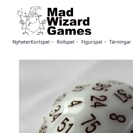
Skip to Content
Nyheter
Kortspel
Rollspel
Figurspel
Tärningar