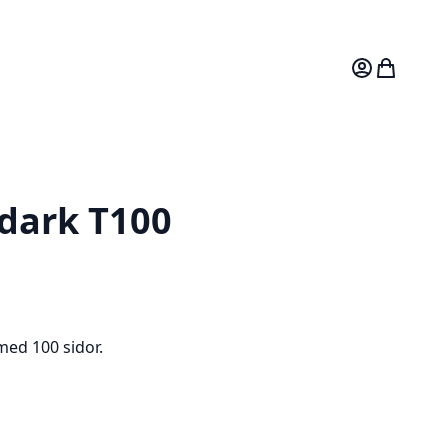
Mitt konto
Varukorg
 dark T100
med 100 sidor.