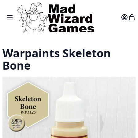
Skip to Content
Toggle Nav
Var
Warpaints Skeleton
Bone