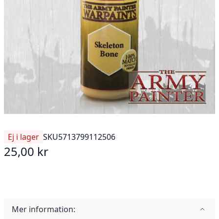
Ej i lager
SKU
5713799112506
25,00 kr
Mer information: