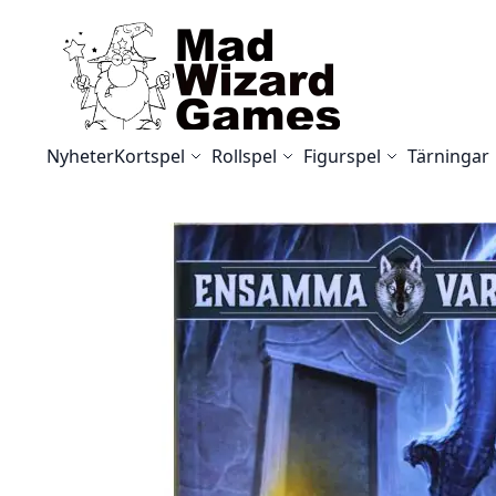
Skip to Content
Nyheter
Kortspel
Rollspel
Figurspel
Tärningar