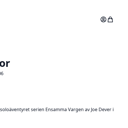
Mitt konto
Varukorg
or
06
a soloäventyret serien Ensamma Vargen av Joe Dever i