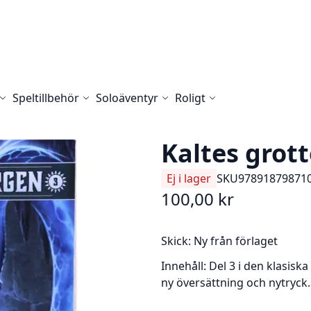
Speltillbehör
Soloäventyr
Roligt
Kaltes grott
Ej i lager
SKU
97891879871
100,00 kr
Skick:
Ny från förlaget
Innehåll:
Del 3 i den klasisk
ny översättning och nytryck.