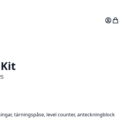
Mitt konto
Varukorg
Kit
25
ingar, tärningspåse, level counter, anteckningblock