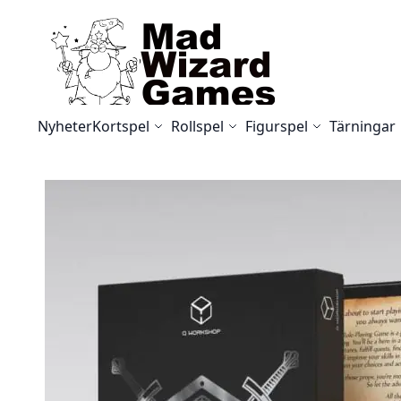
Skip to Content
Nyheter
Kortspel
Rollspel
Figurspel
Tärningar