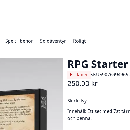
Speltillbehör
Soloäventyr
Roligt
RPG Starter 
Ej i lager
SKU
59076994965
250,00 kr
Skick:
Ny
Innehåll:
Ett set med 7st tärn
och penna.