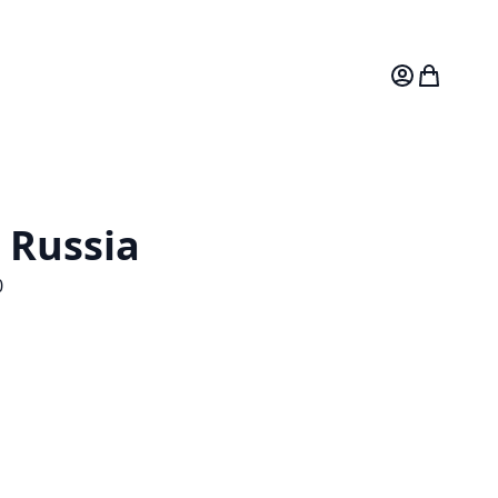
Mitt konto
Varukorg
 Russia
0