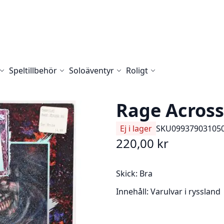
Speltillbehör
Soloäventyr
Roligt
Rage Across
Ej i lager
SKU
09937903105
220,00 kr
Skick:
Bra
Innehåll:
Varulvar i ryssland