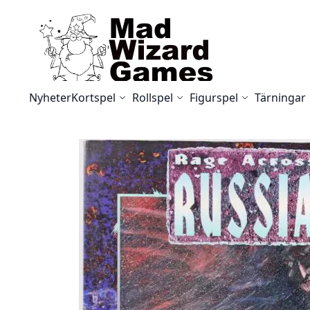
Skip to Content
Nyheter
Kortspel
Rollspel
Figurspel
Tärningar