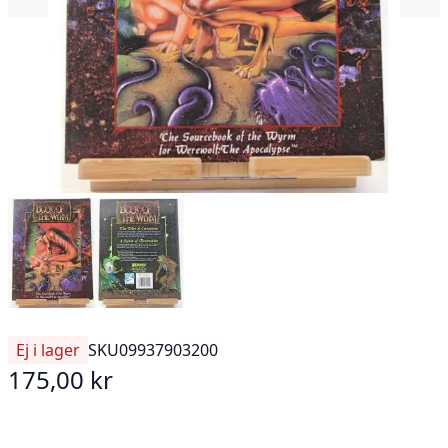
Ej i lager
SKU
09937903200
175,00 kr