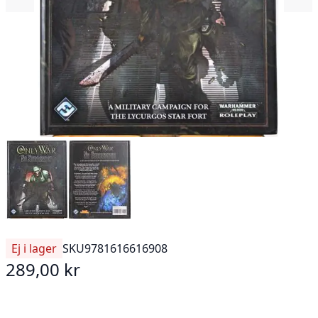
Ej i lager
SKU
9781616616908
289,00 kr