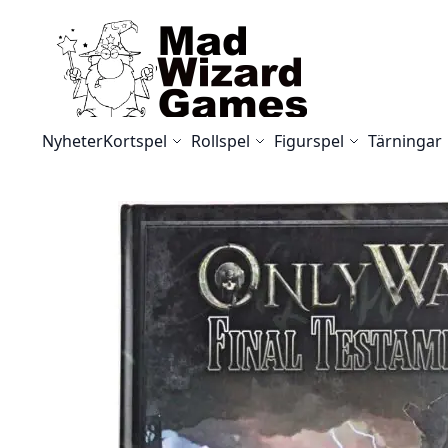
Skip to Content
Nyheter
Kortspel
Rollspel
Figurspel
Tärningar