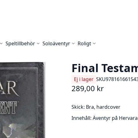
Speltillbehör
Soloäventyr
Roligt
Final Testa
Ej i lager
SKU
97816166154
289,00 kr
Skick:
Bra, hardcover
Innehåll:
Äventyr på Hervara