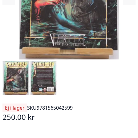
Ej i lager
SKU
9781565042599
250,00 kr