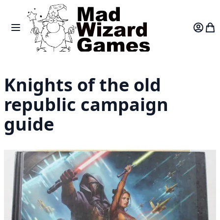
Skip to Content
Toggle Nav
Var
Knights of the old
republic campaign
guide