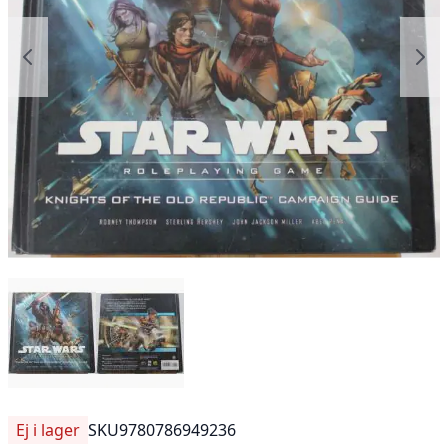
Ej i lager
SKU
9780786949236