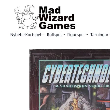
Skip to Content
Nyheter
Kortspel
Rollspel
Figurspel
Tärningar