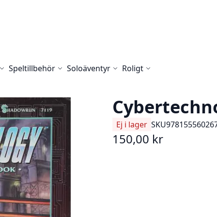
Speltillbehör
Soloäventyr
Roligt
Cybertechn
Ej i lager
SKU
97815556026
150,00 kr