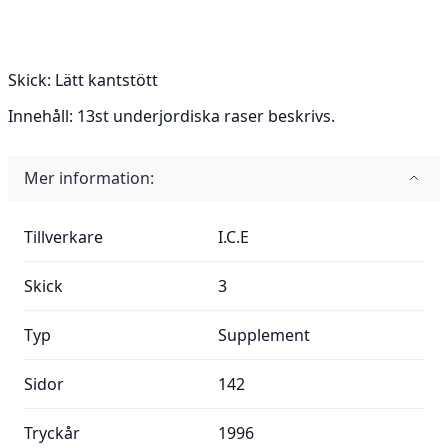
Skick:
Lätt kantstött
Innehåll:
13st underjordiska raser beskrivs.
Mer information:
Mer information:
Tillverkare
I.C.E
Skick
3
Typ
Supplement
Sidor
142
Tryckår
1996