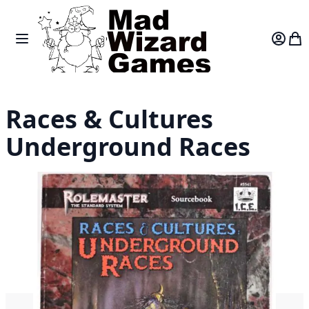
Skip to Content
Toggle Nav
Var
Races & Cultures
Underground Races