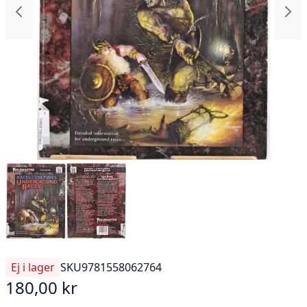
Ej i lager
SKU
9781558062764
180,00 kr