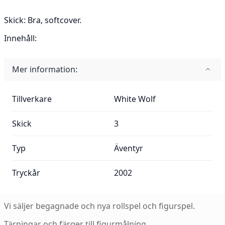
Skick:
Bra, softcover.
Innehåll:
Mer information:
Mer information:
Tillverkare
White Wolf
Skick
3
Typ
Äventyr
Tryckår
2002
Vi säljer begagnade och nya rollspel och figurspel.
Tärningar och färger till figurmålning.