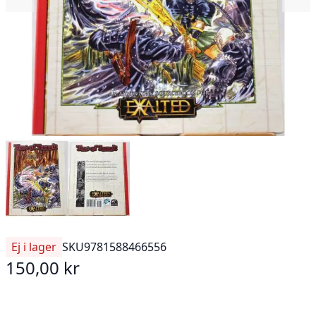
Ej i lager
SKU
9781588466556
150,00 kr