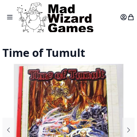
Skip to Content
Toggle Nav
Var
Time of Tumult