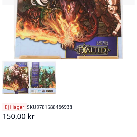
Ej i lager
SKU
9781588466938
150,00 kr