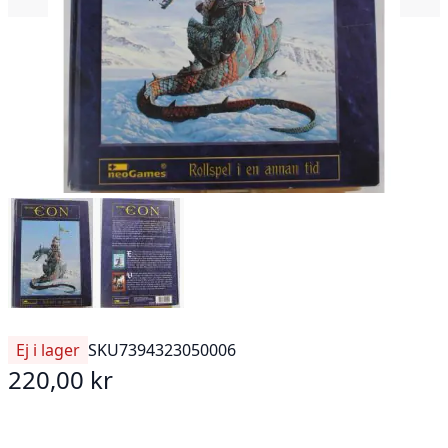
Ej i lager
SKU
7394323050006
220,00 kr