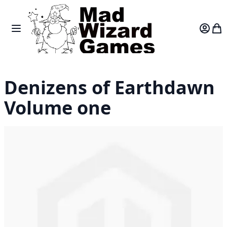
Skip to Content
Toggle Nav
Var
Denizens of Earthdawn
Volume one