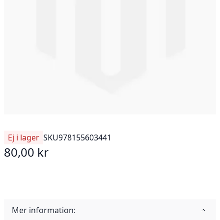
Ej i lager
SKU
978155603441
80,00 kr
Mer information: