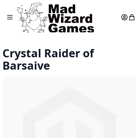
Skip to Content
Toggle Nav
Var
Crystal Raider of
Barsaive