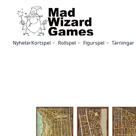
Skip to Content
Nyheter
Kortspel
Rollspel
Figurspel
Tärningar