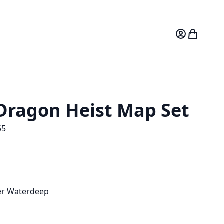
Mitt konto
Varukorg
Dragon Heist Map Set
55
ver Waterdeep