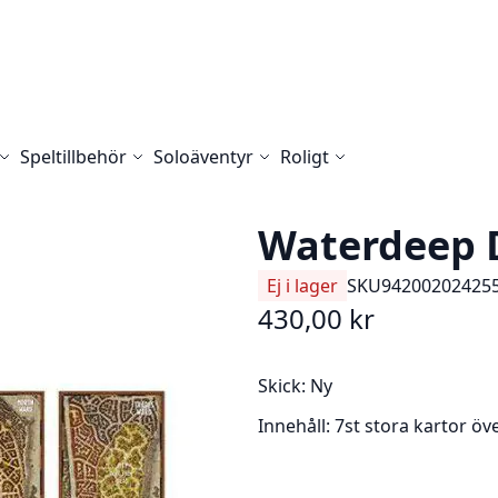
Speltillbehör
Soloäventyr
Roligt
Waterdeep 
Ej i lager
SKU
94200202425
430,00 kr
Skick: Ny
Innehåll: 7st stora kartor ö