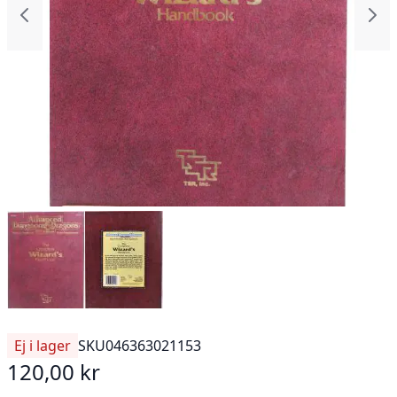
Ej i lager
SKU
046363021153
120,00 kr