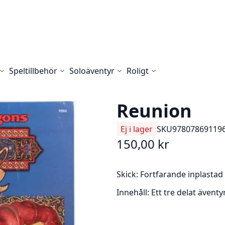
Speltillbehör
Soloäventyr
Roligt
Reunion
Ej i lager
SKU
97807869119
150,00 kr
Skick:
Fortfarande inplastad
Innehåll:
Ett tre delat äventy