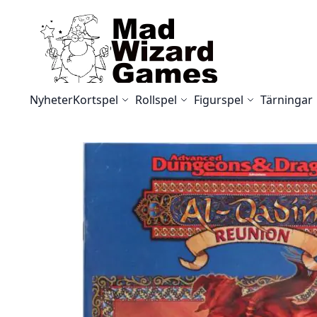
Skip to Content
Nyheter
Kortspel
Rollspel
Figurspel
Tärningar