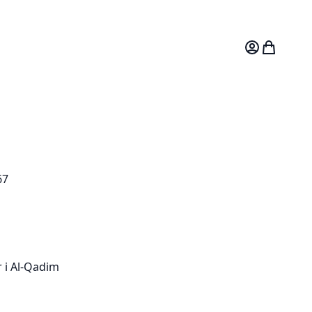
Mitt konto
Varukorg
67
r i Al-Qadim