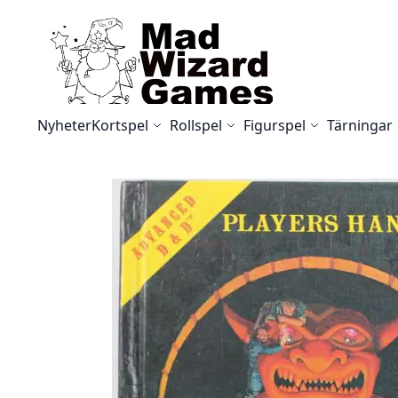
Skip to Content
Nyheter
Kortspel
Rollspel
Figurspel
Tärningar