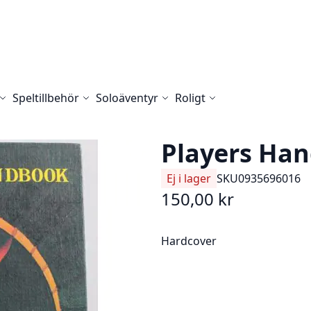
Speltillbehör
Soloäventyr
Roligt
Players Ha
Ej i lager
SKU
0935696016
150,00 kr
Hardcover