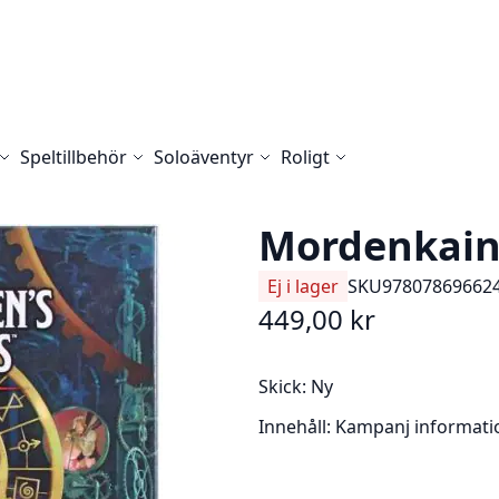
Speltillbehör
Soloäventyr
Roligt
Mordenkain
Ej i lager
SKU
97807869662
449,00 kr
Skick:
Ny
Innehåll:
Kampanj informati