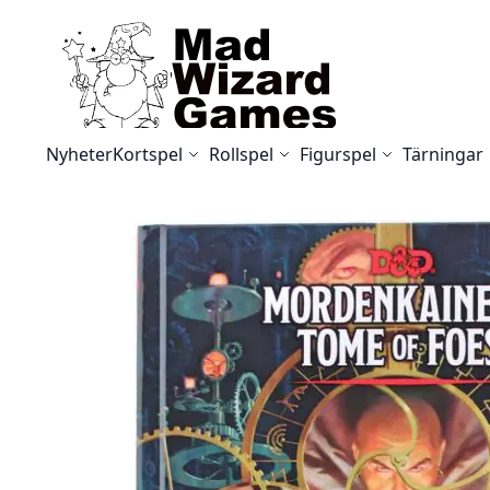
Skip to Content
Nyheter
Kortspel
Rollspel
Figurspel
Tärningar