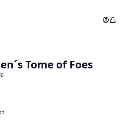
Mitt konto
Varukorg
en´s Tome of Foes
40
on