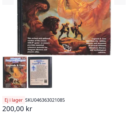
Ej i lager
SKU
046363021085
200,00 kr