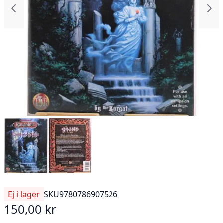
Ej i lager
SKU
9780786907526
150,00 kr