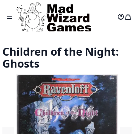
Skip to Content
Toggle Nav
Var
Children of the Night:
Ghosts