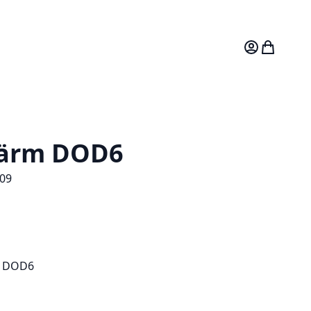
Mitt konto
Varukorg
kärm DOD6
09
r DOD6