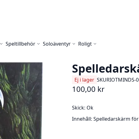
Speltillbehör
Soloäventyr
Roligt
Spelledars
Ej i lager
SKU
RIOTMINDS-0
100,00 kr
Skick:
Ok
Innehåll:
Spelledarskärm fö