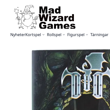
Skip to Content
Nyheter
Kortspel
Rollspel
Figurspel
Tärningar