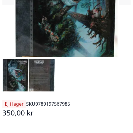
Ej i lager
SKU
9789197567985
350,00 kr