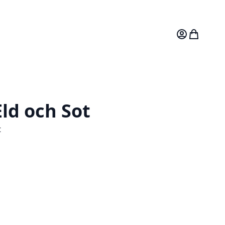
Mitt konto
Varukorg
ld och Sot
t