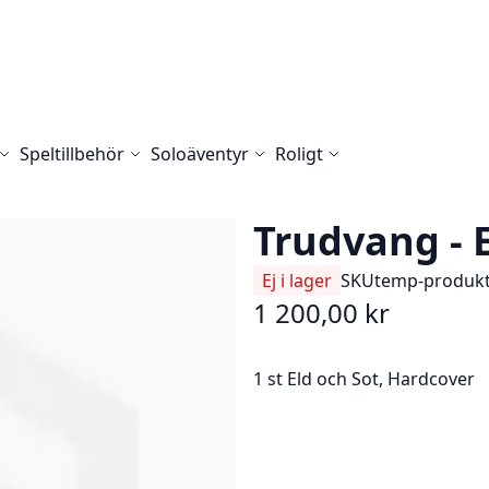
Speltillbehör
Soloäventyr
Roligt
Trudvang - E
Ej i lager
SKU
temp-produk
1 200,00 kr
1 st Eld och Sot, Hardcover