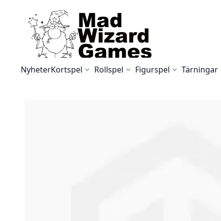
Skip to Content
Nyheter
Kortspel
Rollspel
Figurspel
Tärningar