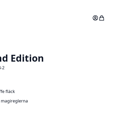
Mitt konto
Varukorg
d Edition
-2
ffe fläck
 magireglerna