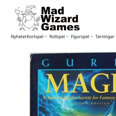
Skip to Content
Nyheter
Kortspel
Rollspel
Figurspel
Tärningar