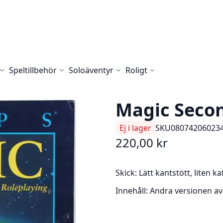
Speltillbehör
Soloäventyr
Roligt
Magic Secon
Ej i lager
SKU
080742060234
220,00 kr
Skick:
Lätt kantstött, liten ka
Innehåll:
Andra versionen av