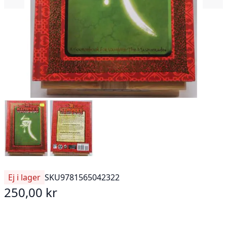
Ej i lager
SKU
9781565042322
250,00 kr