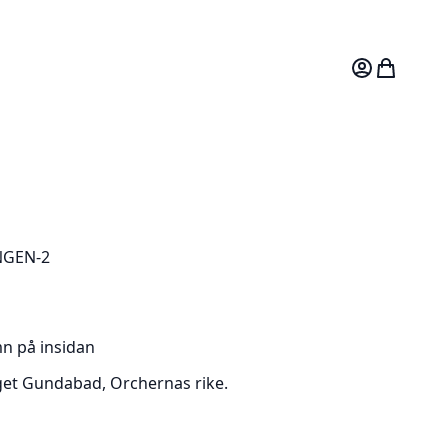
Mitt konto
Varukorg
GEN-2
mn på insidan
get Gundabad, Orchernas rike.