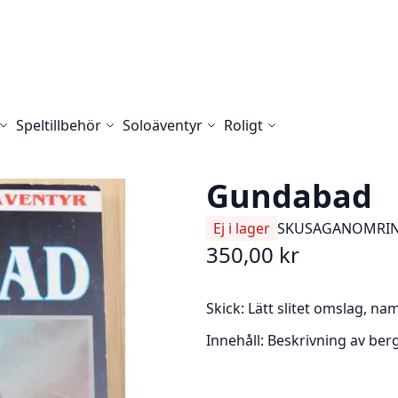
Speltillbehör
Soloäventyr
Roligt
Gundabad
Ej i lager
SKU
SAGANOMRIN
350,00 kr
Skick:
Lätt slitet omslag, na
Innehåll:
Beskrivning av ber