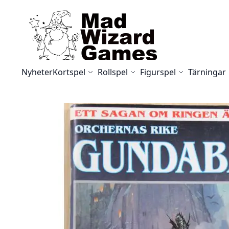
Skip to Content
Nyheter
Kortspel
Rollspel
Figurspel
Tärningar