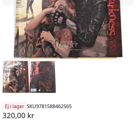
Ej i lager
SKU
9781588462565
320,00 kr