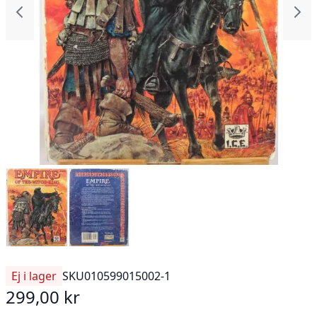
Ej i lager
SKU
010599015002-1
299,00 kr