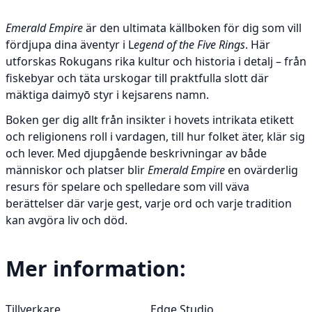
Emerald Empire
är den ultimata källboken för dig som vill
fördjupa dina äventyr i L
egend of the Five Rings
. Här
utforskas Rokugans rika kultur och historia i detalj – från
fiskebyar och täta urskogar till praktfulla slott där
mäktiga daimyō styr i kejsarens namn.
Boken ger dig allt från insikter i hovets intrikata etikett
och religionens roll i vardagen, till hur folket äter, klär sig
och lever. Med djupgående beskrivningar av både
människor och platser blir
Emerald Empire
en ovärderlig
resurs för spelare och spelledare som vill väva
berättelser där varje gest, varje ord och varje tradition
kan avgöra liv och död.
Mer information:
Mer information:
Tillverkare
Edge Studio