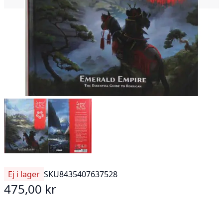
Ej i lager
SKU
8435407637528
475,00 kr