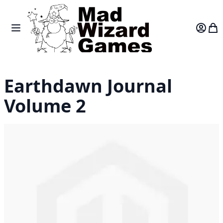
Skip to Content
Toggle Nav
Var
Earthdawn Journal
Volume 2