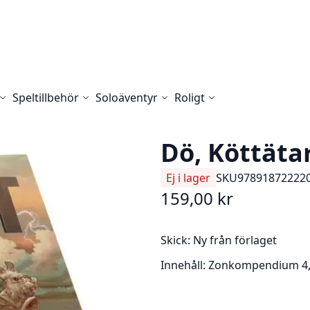
Speltillbehör
Soloäventyr
Roligt
Dö, Köttäta
Ej i lager
SKU
97891872222
159,00 kr
Skick:
Ny från förlaget
Innehåll:
Zonkompendium 4, 