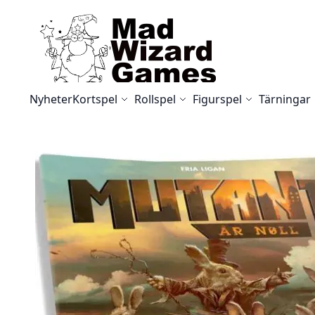
Skip to Content
Nyheter
Kortspel
Rollspel
Figurspel
Tärningar