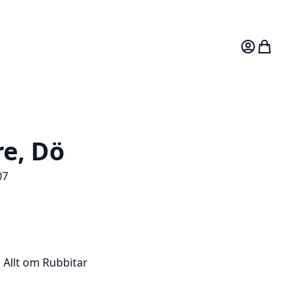
Mitt konto
Varukorg
re, Dö
07
Allt om Rubbitar